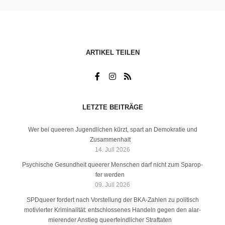
ARTI­KEL TEILEN
LETZ­TE BEITRÄGE
Wer bei quee­ren Jugend­li­chen kürzt, spart an Demo­kra­tie und
Zusammenhalt
14. Juli 2026
Psy­chi­sche Gesund­heit quee­rer Men­schen darf nicht zum Spar­op­
fer werden
09. Juli 2026
SPDque­er for­dert nach Vor­stel­lung der BKA-Zah­len zu poli­tisch
moti­vier­ter Kri­mi­na­li­tät: ent­schlos­se­nes Han­deln gegen den alar­
mie­ren­der Anstieg que­er­feind­li­cher Straftaten