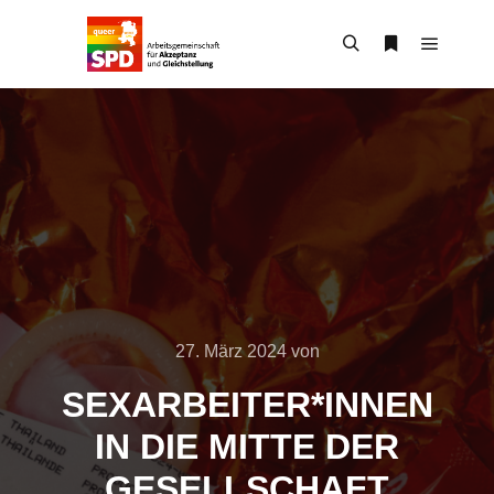
Hauptm
Suchen
Weitere Infor
27. März 2024
von
SEXARBEITER*INNEN
IN DIE MIT­TE DER
GESELL­SCHAFT