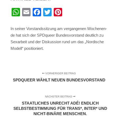
WhatsApp
Email
Facebook
Twitter
Pinterest
In sei­ner Vor­stands­sit­zung am ver­gan­ge­nen Wochen­en­
de hat sich der SPDque­er Bun­des­vor­stand deut­lich zu
Sex­ar­beit und der Dis­kus­si­on rund um das „Nor­di­sche
Modell“ positioniert.
VORHERIGER BEITRAG
SPDQUEER WÄHLT NEUEN BUNDESVORSTAND
NÄCHSTER BEITRAG
STAATLICHES UNRECHT ADÉ! ENDLICH
SELBSTBESTIMMUNG FÜR TRANS*, INTER* UND
NICHT-BINÄRE MENSCHEN.