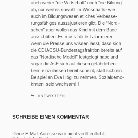
auch weder “die Wirt­schaft” noch “die Bil­dung”
ab, nur weil es sowohl im Wirt­schafts- wie
auch im Bil­dungs­we­sen etli­ches Ver­bes­se­
rungs­fä­hi­ges aus­zu­jus­tie­ren gibt. Die “Nor­di­
schen” aber wol­len das Kind mit dem Bade
aus­schüt­ten. Es muss höchst alar­mie­ren,
wenn die Pres­se uns wis­sen lässt, dass sich
die CDU/C­SU-Bun­des­tags­frak­ti­on bereits auf
das “Nor­di­sche Modell” fest­ge­legt habe und
sogar die AsF sich auf die­sen gefähr­li­chen
Leim ein­zu­las­sen bereit scheint, statt sich ein
Bei­spiel an Eva Högl zu neh­men. Sozi­al­de­mo­
kra­ten, seid wachsam!!!
ANTWORTEN
SCHREIBE EINEN KOMMENTAR
Deine E-Mail-Adresse wird nicht veröffentlicht.